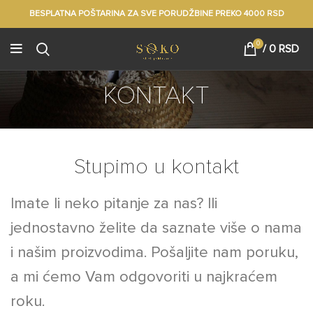
BESPLATNA POŠTARINA ZA SVE PORUDŽBINE PREKO 4000 RSD
0
/
0
RSD
KONTAKT
Stupimo u kontakt
Imate li neko pitanje za nas? Ili
jednostavno želite da saznate više o nama
i našim proizvodima. Pošaljite nam poruku,
a mi ćemo Vam odgovoriti u najkraćem
roku.