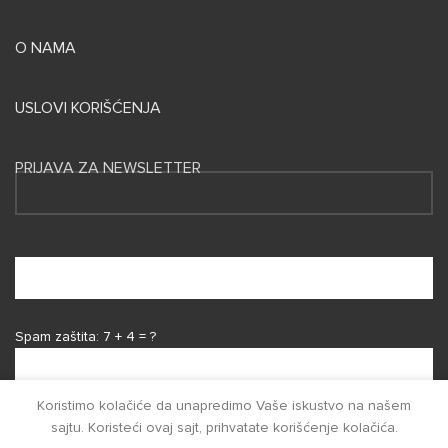
O NAMA
USLOVI KORIŠĆENJA
PRIJAVA ZA NEWSLETTER
Spam zaštita: 7 + 4 = ?
Koristimo kolačiće da unapredimo Vaše iskustvo na našem
Prihvatam uslove korišćenja
sajtu. Koristeći ovaj sajt, prihvatate korišćenje kolačića.