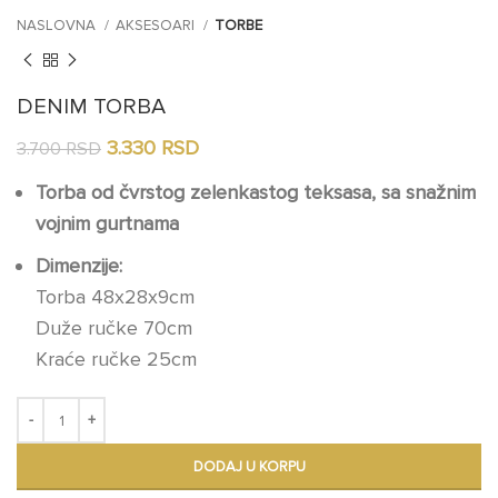
NASLOVNA
AKSESOARI
TORBE
DENIM TORBA
Оригинална
Тренутна
3.330
RSD
3.700
RSD
цена
цена
Torba od čvrstog zelenkastog teksasa, sa snažnim
је
је:
била:
3.330 RSD.
vojnim gurtnama
3.700 RSD.
Dimenzije:
Torba 48x28x9cm
Duže ručke 70cm
Kraće ručke 25cm
DODAJ U KORPU